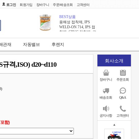
로그인
회원가입
장바구니
주문/배송조회
고객센터
BEST상품
용해성 접착제, IPS
WELD-ON 714, IPS 접
착제, CPVC 접착제, 고
온용 접착제,웰드온 접
착제, 플라스틱접착제
0배관재
자동밸브
후렌지
20,420원
회사소개
,ISO) d20~d110
장바구니
주문조회
0)
배송조회
Q&A
공지사항
고객센터
T포함)
▲