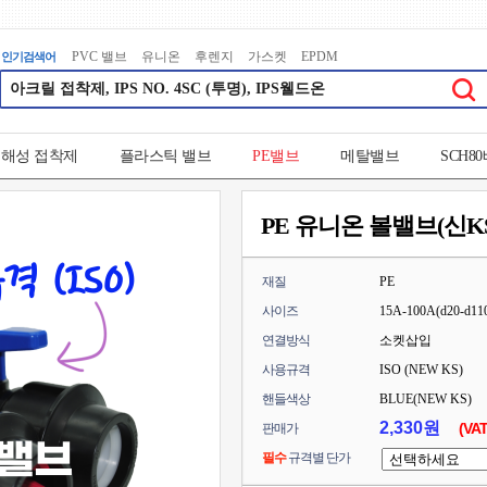
PVC 밸브
유니온
후렌지
가스켓
EPDM
 용해성 접착제
플라스틱 밸브
PE밸브
메탈밸브
SCH8
PE 유니온 볼밸브(신KS규격
재질
PE
사이즈
15A-100A(d20-d11
연결방식
소켓삽입
사용규격
ISO (NEW KS)
핸들색상
BLUE(NEW KS)
2,330원
(VA
판매가
필수
규격별 단가