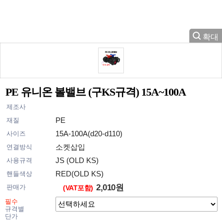
PE 유니온 볼밸브 (구KS규격) 15A~100A
제조사
PE
재질
15A-100A(d20-d110)
사이즈
소켓삽입
연결방식
JS (OLD KS)
사용규격
RED(OLD KS)
핸들색상
2,010원
판매가
(VAT포함)
필수
규격별
단가