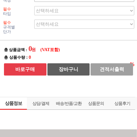
색상
필수
타입
필수
규격별
단가
0
총 상품금액 :
(VAT포함)
총 상품수량 :
0
바로구매
장바구니
견적서출력
상품정보
상담/결제
배송/반품/교환
상품문의
상품후기